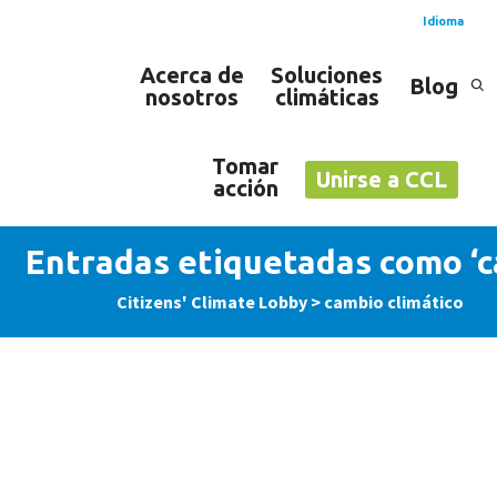
Idioma
Acerca de
Soluciones
Blog
nosotros
climáticas
Español
Inglés
Tomar
Unirse a CCL
acción
Entradas etiquetadas como ‘c
Citizens' Climate Lobby
>
cambio climático